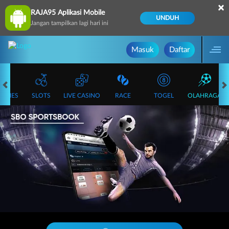
×
RAJA95 Aplikasi Mobile
UNDUH
Jangan tampilkan lagi hari ini
Masuk
Daftar
GAMES
SLOTS
LIVE CASINO
RACE
TOGEL
OLAHRAGA