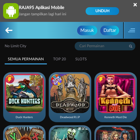
×
RAJA95 Aplikasi Mobile
UNDUH
Jangan tampilkan lagi hari ini
Masuk
Daftar
No Limit City
SEMUA PERMAINAN
TOP 20
SLOTS
Duck Hunters
Deadwood R.I.P
Kenneth Must Die