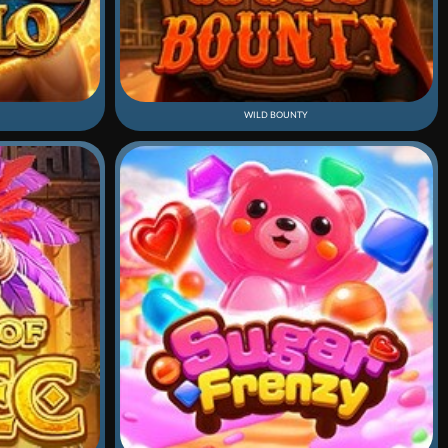
WILD BOUNTY