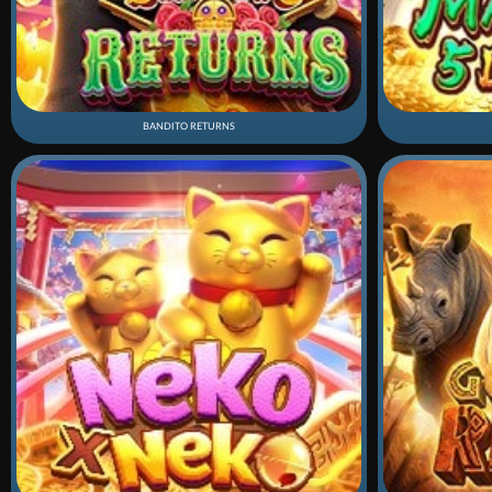
BANDITO RETURNS