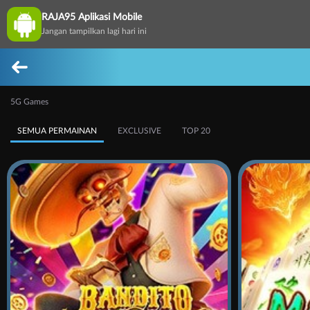
RAJA95 Aplikasi Mobile
Jangan tampilkan lagi hari ini
5G Games
SEMUA PERMAINAN
EXCLUSIVE
TOP 20