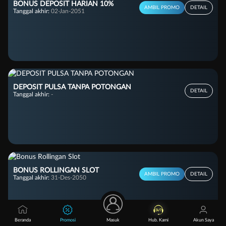
BONUS DEPOSIT HARIAN 10%
AMBIL PROMO
DETAIL
Tanggal akhir:
02-Jan-2051
DEPOSIT PULSA TANPA POTONGAN
DETAIL
Tanggal akhir:
-
BONUS ROLLINGAN SLOT
AMBIL PROMO
DETAIL
Tanggal akhir:
31-Des-2050
Beranda
Promosi
Masuk
Hub. Kami
Akun Saya