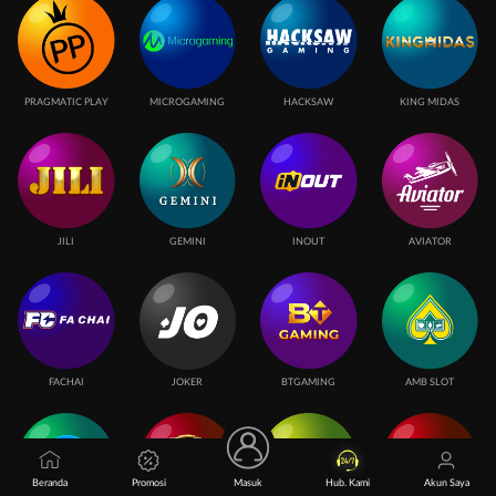
PRAGMATIC PLAY
MICROGAMING
HACKSAW
KING MIDAS
JILI
GEMINI
INOUT
AVIATOR
FACHAI
JOKER
BTGAMING
AMB SLOT
Beranda
Promosi
Masuk
Hub. Kami
Akun Saya