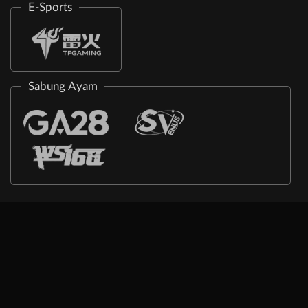
E-Sports
Sabung Ayam