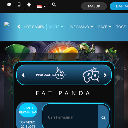
MASUK
DAFTA
IDR
12,676,034,
HOT GAMES
SLOTS
LIVE CASINO
RACE
TOGE
FAT PANDA
SEMUA
PERMAINAN
TOP
VIDEO
20
SLOTS