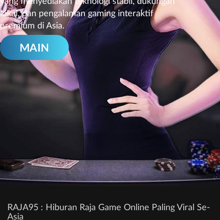
yang menyediakan teknologi stabil, dukungan
lokal, dan pengalaman gaming interaktif
premium di Asia.
MAIN
RAJA95 : Hiburan Raja Game Online Paling Viral Se-
Asia