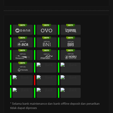
* Selama bank maintenance dan bank offline deposit dan penarikan
tidak dapat diproses