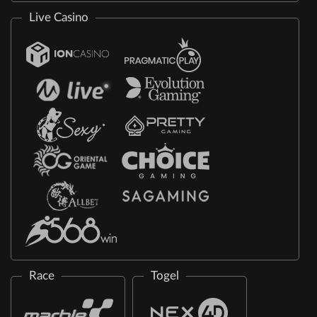
Live Casino
Race
Togel