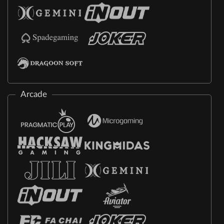
Arcade