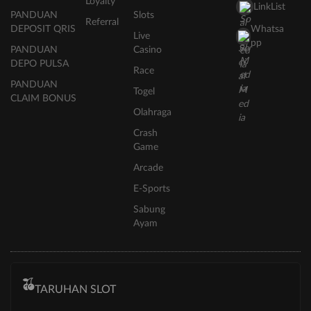
Loyalty
LinkList
PANDUAN
Slots
Referral
DEPOSIT QRIS
Whatsa
Live
pp
PANDUAN
Casino
DEPO PULSA
Race
PANDUAN
Togel
CLAIM BONUS
Olahraga
Crash
Game
Arcade
E-Sports
Sabung
Ayam
TARUHAN SLOT