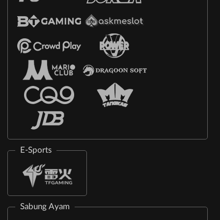
E-Sports
Sabung Ayam