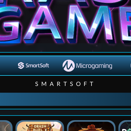
SMARTSOFT