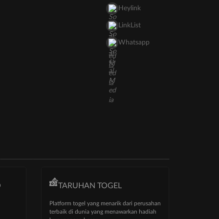
Heylink
LinkList
Whatsapp
O
TARUHAN TOGEL
Platform togel yang menarik dari perusahan
terbaik di dunia yang menawarkan hadiah