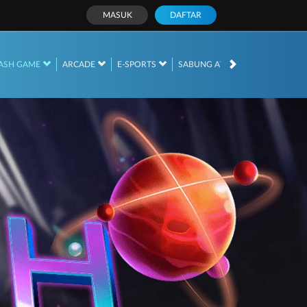
MASUK
DAFTAR
PROMOSI
ASH GAME
ARCADE
E-SPORTS
SABUNG AYAM