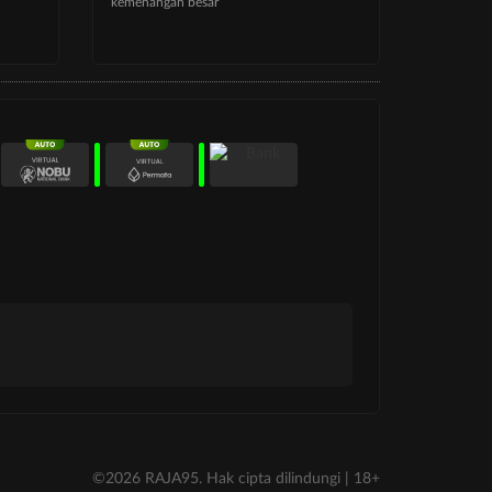
kemenangan besar
©2026 RAJA95. Hak cipta dilindungi | 18+