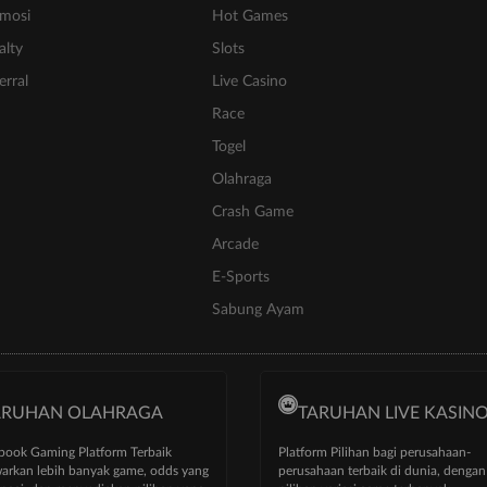
mosi
Hot Games
alty
Slots
erral
Live Casino
Race
Togel
Olahraga
Crash Game
Arcade
E-Sports
Sabung Ayam
ARUHAN OLAHRAGA
TARUHAN LIVE KASIN
book Gaming Platform Terbaik
Platform Pilihan bagi perusahaan-
rkan lebih banyak game, odds yang
perusahaan terbaik di dunia, dengan