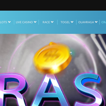
SLOTS
LIVE CASINO
RACE
TOGEL
OLAHRAGA
CR