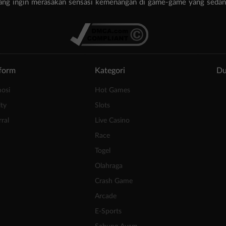
ang ingin merasakan sensasi kemenangan di game-game yang sedang 
tform
Kategori
Du
osi
Hot Games
lty
Slots
ral
Live Casino
Race
Togel
Olahraga
Crash Game
Arcade
E-Sports