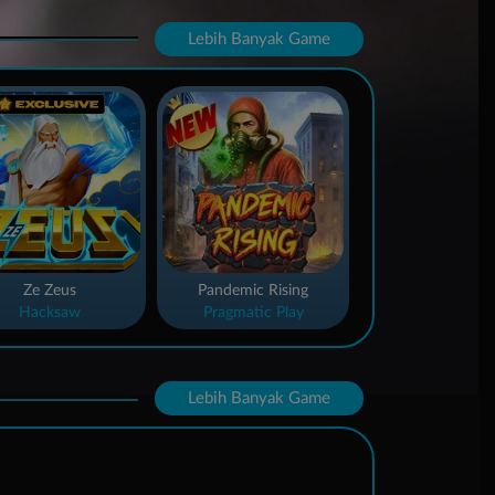
Lebih Banyak Game
Ze Zeus
Pandemic Rising
Hacksaw
Pragmatic Play
Lebih Banyak Game