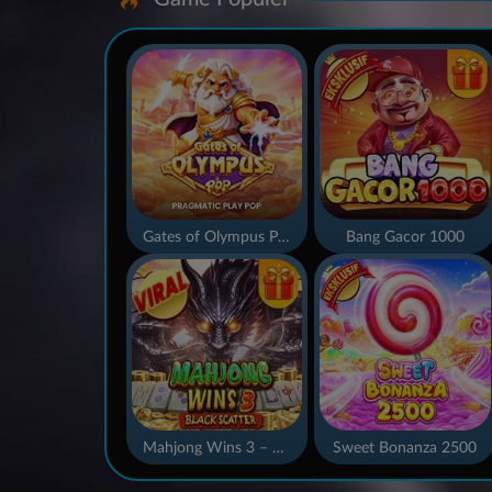
Gates of Olympus POP
Bang Gacor 1000
Mahjong Wins 3 – Black Scatter
Sweet Bonanza 2500