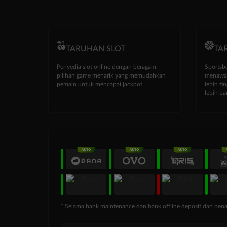
TARUHAN SLOT
TA
Penyedia slot online dengan beragam
Sportsb
pilihan game menarik yang memudahkan
menawar
pemain untuk mencapai jackpot
lebih ti
lebih b
* Selama bank maintenance dan bank offline deposit dan penar