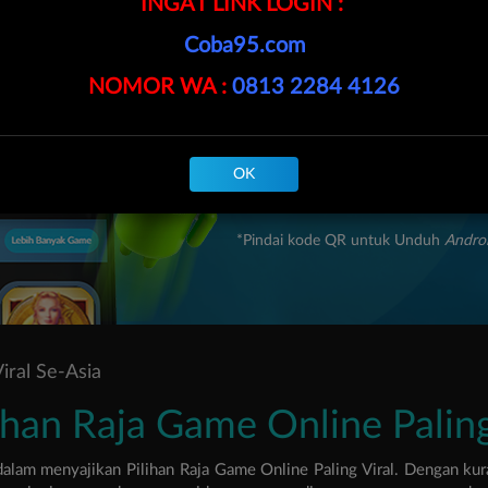
INGAT LINK LOGIN :
Nikmati performa terbaik, R
Coba95.com
Apps! Tersedia dalam Androi
NOMOR WA :
0813 2284 4126
RAJA95 App
OK
*Pindai kode QR untuk Unduh
Andro
iral Se-Asia
ihan Raja Game Online Paling
 dalam menyajikan Pilihan Raja Game Online Paling Viral. Dengan ku