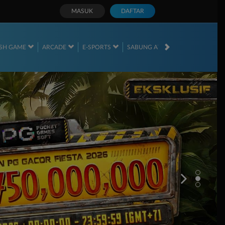
MASUK
DAFTAR
PROMOSI
SH GAME
ARCADE
E-SPORTS
SABUNG AYAM