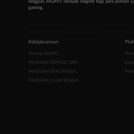
tangguh, RAJA95 menjadi magnet bagi para pemain y
gaming.
Kebijaksanaan
Pla
Tentang RAJA95
Prom
PANDUAN DEPOSIT QRIS
Loya
PANDUAN DEPO PULSA
Refer
PANDUAN CLAIM BONUS