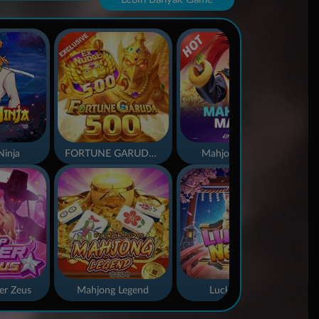
Ninja
FORTUNE GARUDA 500
Mahjong Magic
er Zeus
Mahjong Legend
Lucky Neko
C