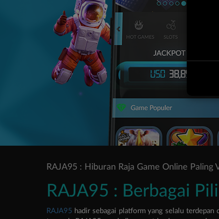
RAJA95 : Hiburan Raja Game Online Paling V
RAJA95 : Berbagai Pil
RAJA95
hadir sebagai platform yang selalu terdepan